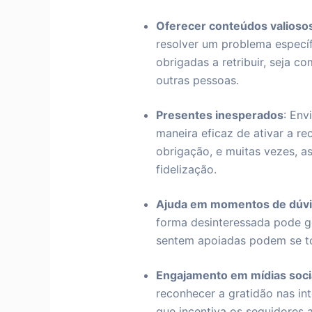
Oferecer conteúdos valioso
resolver um problema específ
obrigadas a retribuir, seja
outras pessoas.
Presentes inesperados
: Env
maneira eficaz de ativar a r
obrigação, e muitas vezes, 
fidelização.
Ajuda em momentos de dúv
forma desinteressada pode ge
sentem apoiadas podem se to
Engajamento em mídias soci
reconhecer a gratidão nas in
que incentiva os seguidores a